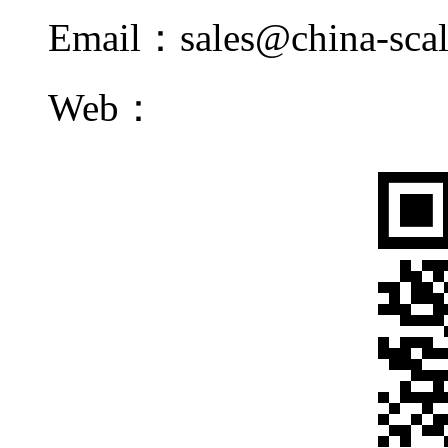
Email：
sales@china-sca
Web：